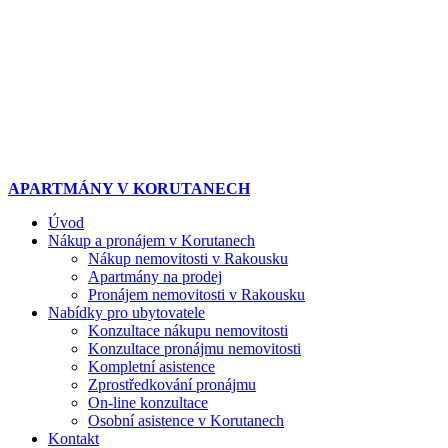
APARTMÁNY
V
KORUTANECH
Úvod
Nákup a pronájem v Korutanech
Nákup nemovitosti v Rakousku
Apartmány na prodej
Pronájem nemovitosti v Rakousku
Nabídky pro ubytovatele
Konzultace nákupu nemovitosti
Konzultace pronájmu nemovitosti
Kompletní asistence
Zprostředkování pronájmu
On-line konzultace
Osobní asistence v Korutanech
Kontakt